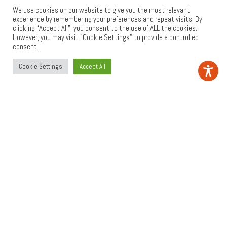
We use cookies on our website to give you the most relevant
Gutschänke Knebel
experience by remembering your preferences and repeat visits. By
clicking “Accept All”, you consent to the use of ALL the cookies.
August-Horch-Str. 9
However, you may visit "Cookie Settings" to provide a controlled
56333 Winningen
consent.
Tel. 02606-672
Cookie Settings
Accept All
Restaurant Mondrian
Emil-Schüller-Straße 43
56068 Koblenz
Tel. 0261-3014501
Weingut Löwensteinhof
Andreas Müller
Krambachweg
56333 Winningen